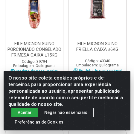
FILE MIGNON SUINO
FILE MIGNON SUINO
PORCIONADO CONGELADO
FRIELLA CAIXA ±6KG
FRIMESA CAIXA ±15KG
Código: 40340
Código: 39794
Embalagem: Quilograma
Embalagem: Quilograma
Produto de peso variável
Produto de peso variável
O nosso site coleta cookies próprios e de
terceiros para proporcionar uma experiência
personalizada ao usuário, apresentar publicidade
relevante de acordo com o seu perfil e melhorar a
qualidade do nosso site.
FAÇA SEU
FAÇA SEU
LOGIN
LOGIN
Aceitar
Negar não essenciais
Preferências de Cookies