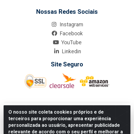
Nossas Redes Sociais
Instagram
Facebook
YouTube
Linkedin
Site Seguro
KarneKeijo Logistica Integrada LTDA - Rod. Br-101 Sul, nº3700
O nosso site coleta cookies próprios e de
- Barro, Recife/PE, 50900-400 CNPJ: 24.150.377/0001-95
terceiros para proporcionar uma experiência
Estados atendidos pela KarneKeijo: PE, PB e RN.
personalizada ao usuário, apresentar publicidade
relevante de acordo com o seu perfil e melhorar a