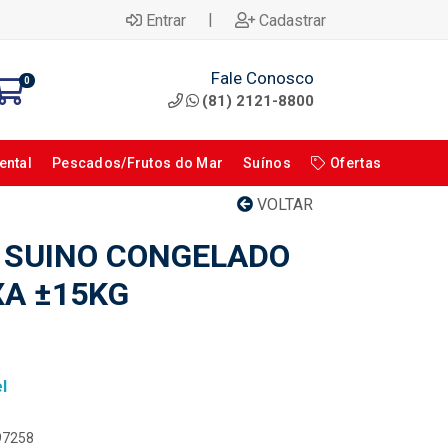
|
Entrar
Cadastrar
Fale Conosco
0
(81) 2121-8800
ental
Pescados/Frutos do Mar
Suínos
Ofertas
VOLTAR
 SUINO CONGELADO
XA ±15KG
l
097258