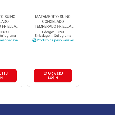
O SUINO
MATAMBRITO SUINO
MATAMBRITO 
LADO
CONGELADO
CONGELA
 FRIELLA
TEMPERADO FRIELLA
TEMPERADO F
6KG
CX±6KG
CX±6K
 38690
Código: 38690
Código: 38
Quilograma
Embalagem: Quilograma
Embalagem: Qui
eso variável
Produto de peso variável
Produto de peso
 SEU
FAÇA SEU
FAÇA S
IN
LOGIN
LOGIN