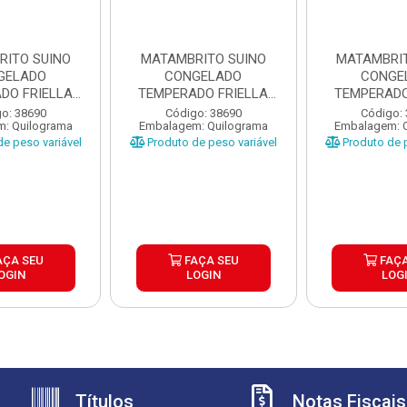
RITO SUINO
MATAMBRITO SUINO
MATAMBRIT
GELADO
CONGELADO
CONGE
DO FRIELLA
TEMPERADO FRIELLA
TEMPERADO
±6KG
CX±6KG
CX±
o: 38690
Código: 38690
Código:
: Quilograma
Embalagem: Quilograma
Embalagem: 
e peso variável
Produto de peso variável
Produto de p
AÇA SEU
FAÇA SEU
FAÇA
OGIN
LOGIN
LOG
Títulos
Notas Fiscais