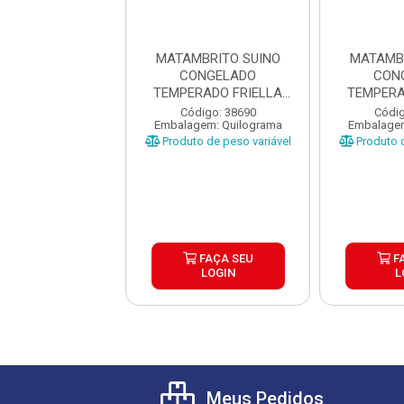
MBRITO SUINO
MATAMBRITO SUINO
MATAMB
ONGELADO
CONGELADO
CON
RADO FRIELLA
TEMPERADO FRIELLA
TEMPERA
CX±6KG
CX±6KG
CX
digo: 38690
Código: 38690
Códig
gem: Quilograma
Embalagem: Quilograma
Embalagem
o de peso variável
Produto de peso variável
Produto d
FAÇA SEU
FAÇA SEU
F
LOGIN
LOGIN
L
Meus Pedidos