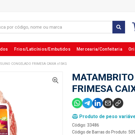
ados
Frios/Laticínios/Embutidos
Mercearia/Confeitaria
Ori
SUINO CONGELADO FRIMESA CAIXA ±15KG
MATAMBRITO
FRIMESA CAI
Produto de peso variáve
Código: 33486
Código de Barras do Produto: 5