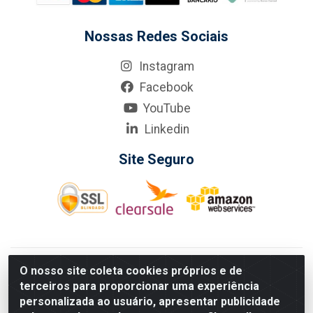
Nossas Redes Sociais
Instagram
Facebook
YouTube
Linkedin
Site Seguro
KarneKeijo Logistica Integrada LTDA - Rod. Br-101 Sul, nº3700
O nosso site coleta cookies próprios e de
- Barro, Recife/PE, 50900-400 CNPJ: 24.150.377/0001-95
terceiros para proporcionar uma experiência
Estados atendidos pela KarneKeijo: PE, PB e RN.
personalizada ao usuário, apresentar publicidade