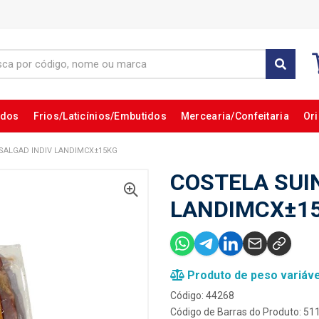
ados
Frios/Laticínios/Embutidos
Mercearia/Confeitaria
Ori
SALGAD INDIV LANDIMCX±15KG
COSTELA SUI
LANDIMCX±1
Produto de peso variáve
Código: 44268
Código de Barras do Produto: 5