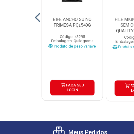
 DURO BOVINO
BIFE ANCHO SUINO
FILE MI
ANCA CX±25KG
FRIMESA PÇ±540G
SEM C
CX±25KG
QUALIT
±
Código: 43295
digo: 43481
Códig
Embalagem: Quilograma
gem: Quilograma
Embalagem
Produto de peso variável
o de peso variável
Produto d
FAÇA SEU
FAÇA SEU
F
LOGIN
LOGIN
L
Meus Pedidos