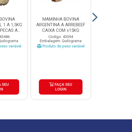
BOVINA
MAMINHA BOVINA
COXAO DURO 
 1 A 1,5KG
ARGENTINA A ARREBEEF
CARABRANCA 
 PECAS ATE
CAIXA COM ±15KG
CX±25K
 43486
Código: 43094
Código: 43
Quilograma
Embalagem: Quilograma
Embalagem: Qui
eso variável
Produto de peso variável
Produto de peso
 SEU
FAÇA SEU
FAÇA S
IN
LOGIN
LOGIN