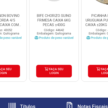
GNON BOVINO
BIFE CHORIZO SUINO
PICANHA 
ORDA 4/5
FRIMESA CAIXA 6KG
URUGUAIA PUL
YCAIXA COM
PECAS ±430G
CAIXA ±20KG
25KG
...
o: 43052
Código: 44642
Código:
: Quilograma
Embalagem: Quilograma
Embalagem: 
e peso variável
Produto de peso variável
Produto de p
AÇA SEU
FAÇA SEU
FAÇA
OGIN
LOGIN
LOG
Títulos
Notas Fiscais