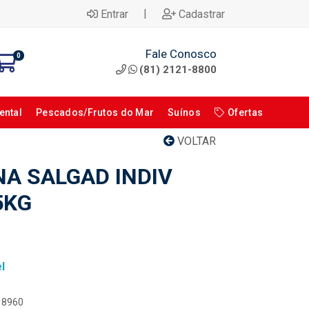
|
Entrar
Cadastrar
Fale Conosco
0
(81) 2121-8800
ental
Pescados/Frutos do Mar
Suínos
Ofertas
VOLTAR
NA SALGAD INDIV
5KG
l
118960