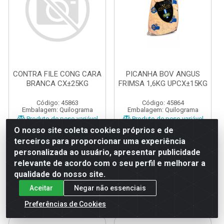
CONTRA FILE CONG CARA
PICANHA BOV ANGUS
BRANCA CX±25KG
FRIMSA 1,6KG UPCX±15KG
Código: 45863
Código: 45864
Embalagem: Quilograma
Embalagem: Quilograma
Produto de peso variável
Produto de peso variável
O nosso site coleta cookies próprios e de
terceiros para proporcionar uma experiência
personalizada ao usuário, apresentar publicidade
relevante de acordo com o seu perfil e melhorar a
qualidade do nosso site.
FAÇA SEU
FAÇA SEU
LOGIN
LOGIN
Aceitar
Negar não essenciais
Preferências de Cookies