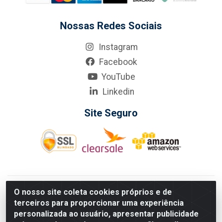
Nossas Redes Sociais
Instagram
Facebook
YouTube
Linkedin
Site Seguro
KarneKeijo Logistica Integrada LTDA - Rod. Br-101 Sul, nº3700
O nosso site coleta cookies próprios e de
- Barro, Recife/PE, 50900-400 CNPJ: 24.150.377/0001-95
terceiros para proporcionar uma experiência
Estados atendidos pela KarneKeijo: PE, PB e RN.
personalizada ao usuário, apresentar publicidade