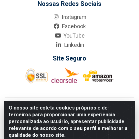
Nossas Redes Sociais
Instagram
Facebook
YouTube
Linkedin
Site Seguro
KarneKeijo Logistica Integrada LTDA - Rod. Br-101 Sul, nº3700
O nosso site coleta cookies próprios e de
- Barro, Recife/PE, 50900-400 CNPJ: 24.150.377/0001-95
terceiros para proporcionar uma experiência
Estados atendidos pela KarneKeijo: PE, PB e RN.
personalizada ao usuário, apresentar publicidade
relevante de acordo com o seu perfil e melhorar a
qualidade do nosso site.