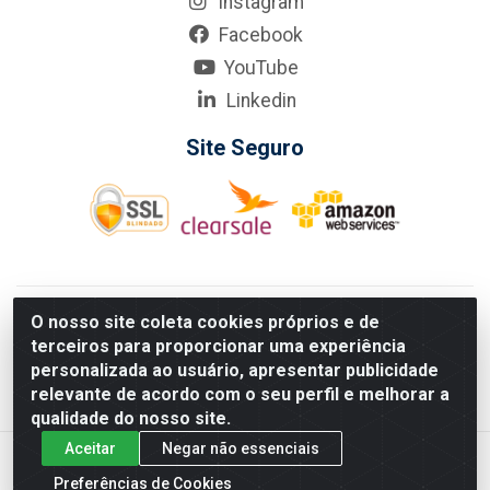
Instagram
Facebook
YouTube
Linkedin
Site Seguro
KarneKeijo Logistica Integrada LTDA - Rod. Br-101 Sul, nº3700
O nosso site coleta cookies próprios e de
- Barro, Recife/PE, 50900-400 CNPJ: 24.150.377/0001-95
terceiros para proporcionar uma experiência
Estados atendidos pela KarneKeijo: PE, PB e RN.
personalizada ao usuário, apresentar publicidade
relevante de acordo com o seu perfil e melhorar a
qualidade do nosso site.
Aceitar
Negar não essenciais
Preferências de Cookies