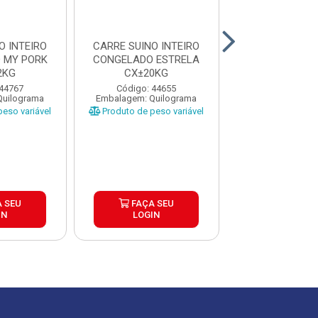
O INTEIRO
CARRE SUINO INTEIRO
PERNIL SUIN
 MY PORK
CONGELADO ESTRELA
OSSO COM 
2KG
CX±20KG
CONGELADO 
PC±4,5K
 44767
Código: 44655
Código: 20
Quilograma
Embalagem: Quilograma
Embalagem: Qui
eso variável
Produto de peso variável
Produto de peso
 SEU
FAÇA SEU
FAÇA S
IN
LOGIN
LOGIN