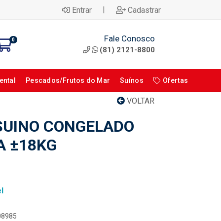
|
Entrar
Cadastrar
Fale Conosco
0
(81) 2121-8800
ental
Pescados/Frutos do Mar
Suínos
Ofertas
VOLTAR
SUINO CONGELADO
A ±18KG
l
108985