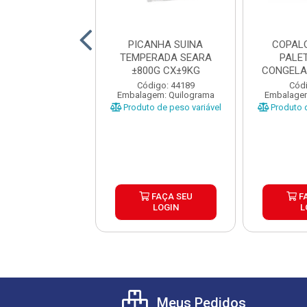
IL SUINO COM
PICANHA SUINA
COPAL
O COM ALCA
TEMPERADA SEARA
PALE
LADO AURORA
±800G CX±9KG
CONGELA
PC±4,5KG
CAIX
digo: 20802
Código: 44189
Códi
gem: Quilograma
Embalagem: Quilograma
Embalagem
o de peso variável
Produto de peso variável
Produto d
FAÇA SEU
FAÇA SEU
F
LOGIN
LOGIN
L
Meus Pedidos