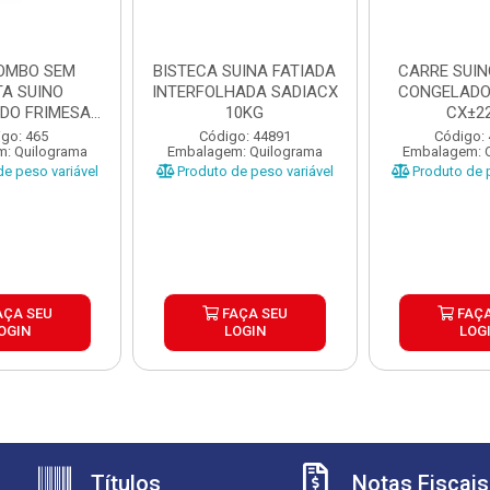
OMBO SEM
BISTECA SUINA FATIADA
CARRE SUIN
TA SUINO
INTERFOLHADA SADIACX
CONGELADO
DO FRIMESA
10KG
CX±2
A ±20KG
go: 465
Código: 44891
Código:
: Quilograma
Embalagem: Quilograma
Embalagem: 
e peso variável
Produto de peso variável
Produto de p
AÇA SEU
FAÇA SEU
FAÇA
OGIN
LOGIN
LOG
Títulos
Notas Fiscais