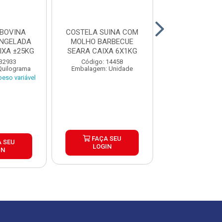
BOVINA
COSTELA SUINA COM
COSTELA BO
ONGELADA
MOLHO BARBECUE
ROJAO/MI
IXA ±25KG
SEARA CAIXA 6X1KG
CONGELADA F
CAIXA ±2
 32933
Código: 14458
Código: 6
Quilograma
Embalagem: Unidade
Embalagem: Qui
eso variável
Produto de peso
FAÇA SEU
 SEU
FAÇA S
LOGIN
IN
LOGIN