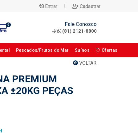
|
Entrar
Cadastrar
Fale Conosco
0
(81) 2121-8800
ental
Pescados/Frutos do Mar
Suínos
Ofertas
VOLTAR
NA PREMIUM
XA ±20KG PEÇAS
l