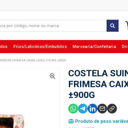
ados
Frios/Laticínios/Embutidos
Mercearia/Confeitaria
Ori
REMIUM FRIMESA CAIXA ±20KG PECAS ±900G
COSTELA SUI
FRIMESA CAI
±900G
Produto de peso variáve