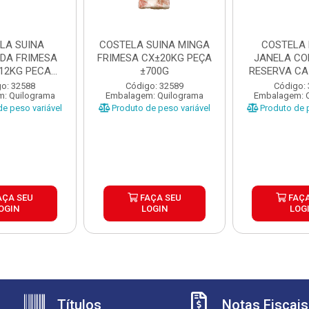
LA SUINA
COSTELA SUINA MINGA
COSTELA 
DA FRIMESA
FRIMESA CX±20KG PEÇA
JANELA C
±12KG PECA
±700G
RESERVA CA
900G
o: 32588
Código: 32589
Código:
: Quilograma
Embalagem: Quilograma
Embalagem: 
e peso variável
Produto de peso variável
Produto de p
AÇA SEU
FAÇA SEU
FAÇA
OGIN
LOGIN
LOG
Títulos
Notas Fiscais