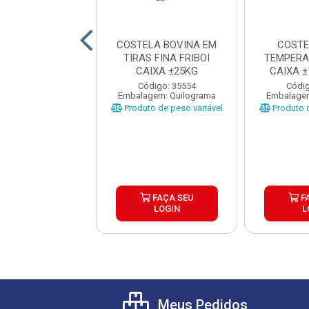
TELA BOVINA
COSTELA BOVINA EM
COSTE
JAO/MINGA
TIRAS FINA FRIBOI
TEMPERA
ELADA FRIBOI
CAIXA ±25KG
CAIXA 
IXA ±25KG
±
ódigo: 601
Código: 35554
Códig
gem: Quilograma
Embalagem: Quilograma
Embalagem
o de peso variável
Produto de peso variável
Produto d
FAÇA SEU
FAÇA SEU
F
LOGIN
LOGIN
L
Meus Pedidos