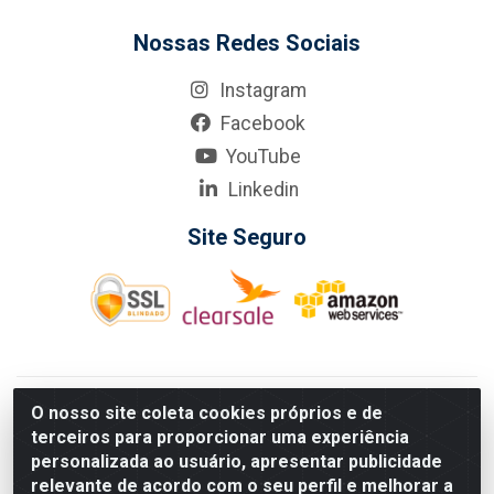
Nossas Redes Sociais
Instagram
Facebook
YouTube
Linkedin
Site Seguro
KarneKeijo Logistica Integrada LTDA - Rod. Br-101 Sul, nº3700
O nosso site coleta cookies próprios e de
- Barro, Recife/PE, 50900-400 CNPJ: 24.150.377/0001-95
terceiros para proporcionar uma experiência
Estados atendidos pela KarneKeijo: PE, PB e RN.
personalizada ao usuário, apresentar publicidade
relevante de acordo com o seu perfil e melhorar a