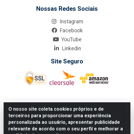
Nossas Redes Sociais
Instagram
Facebook
YouTube
Linkedin
Site Seguro
KarneKeijo Logistica Integrada LTDA - Rod. Br-101 Sul, nº3700
O nosso site coleta cookies próprios e de
- Barro, Recife/PE, 50900-400 CNPJ: 24.150.377/0001-95
terceiros para proporcionar uma experiência
Estados atendidos pela KarneKeijo: PE, PB e RN.
personalizada ao usuário, apresentar publicidade
relevante de acordo com o seu perfil e melhorar a