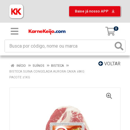
Baixe já nosso APP
0
VOLTAR
INÍCIO
SUÍNOS
BISTECA
BISTECA SUINA CONGELADA AURORA CAIXA ±8KG
PACOTE ±1KG