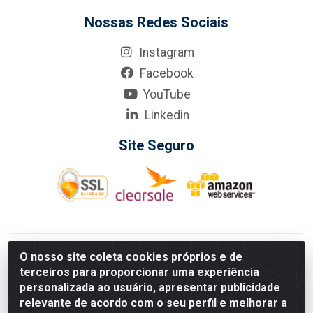
Nossas Redes Sociais
Instagram
Facebook
YouTube
Linkedin
Site Seguro
KarneKeijo Logistica Integrada LTDA - Rod. Br-101 Sul, nº3700
O nosso site coleta cookies próprios e de
- Barro, Recife/PE, 50900-400 CNPJ: 24.150.377/0001-95
terceiros para proporcionar uma experiência
Estados atendidos pela KarneKeijo: PE, PB e RN.
personalizada ao usuário, apresentar publicidade
relevante de acordo com o seu perfil e melhorar a