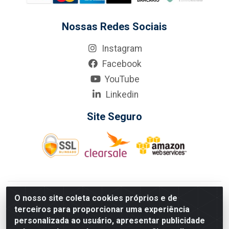
Nossas Redes Sociais
Instagram
Facebook
YouTube
Linkedin
Site Seguro
KarneKeijo Logistica Integrada LTDA - Rod. Br-101 Sul, nº3700
O nosso site coleta cookies próprios e de
- Barro, Recife/PE, 50900-400 CNPJ: 24.150.377/0001-95
terceiros para proporcionar uma experiência
Estados atendidos pela KarneKeijo: PE, PB e RN.
personalizada ao usuário, apresentar publicidade