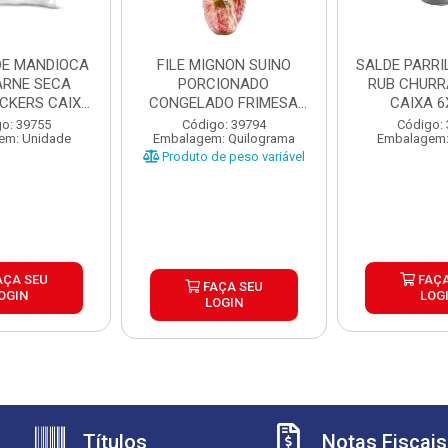
DE MANDIOCA
FILE MIGNON SUINO
SALDE PARRILHA 
RNE SECA
PORCIONADO
RUB CHUR
ICKERS CAIXA
CONGELADO FRIMESA
CAIXA 6
X1,...
CAIXA ±15KG
o: 39755
Código: 39794
Código:
em: Unidade
Embalagem: Quilograma
Embalagem:
Produto de peso variável
AÇA SEU
FAÇA
FAÇA SEU
OGIN
LOG
LOGIN
Títulos
Notas Fiscais