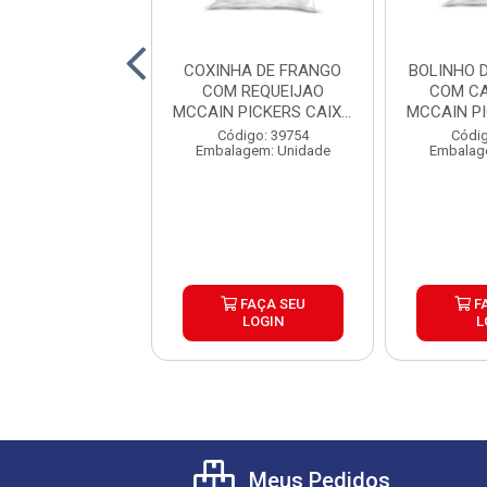
 DE PARRILA
COXINHA DE FRANGO
BOLINHO 
SQUERO CAIXA
COM REQUEIJAO
COM CA
6X500G
MCCAIN PICKERS CAIXA
MCCAIN P
6X1,05K...
6
digo: 39804
Código: 39754
Códig
agem: Unidade
Embalagem: Unidade
Embalag
FAÇA SEU
FAÇA SEU
F
LOGIN
LOGIN
L
Meus Pedidos