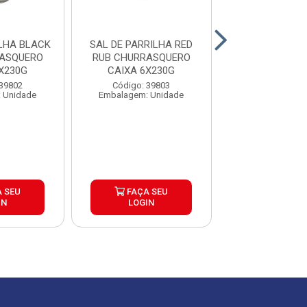
BLACK
SAL DE PARRILHA RED
SAL DE PAR
RASQUERO
RUB CHURRASQUERO
CHURRASQUERO
X230G
CAIXA 6X230G
6X500G
 39802
Código: 39803
Código: 39
 Unidade
Embalagem: Unidade
Embalagem: U
 SEU
FAÇA SEU
FAÇA S
IN
LOGIN
LOGIN