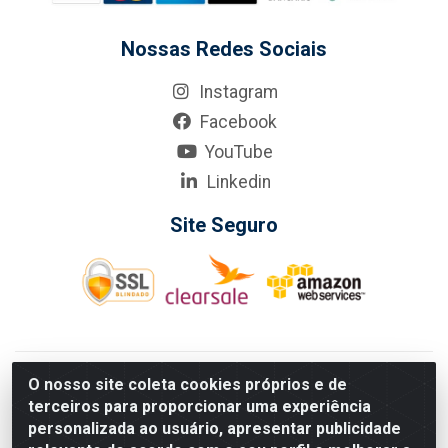
Nossas Redes Sociais
Instagram
Facebook
YouTube
Linkedin
Site Seguro
KarneKeijo Logistica Integrada LTDA - Rod. Br-101 Sul, nº3700
O nosso site coleta cookies próprios e de
- Barro, Recife/PE, 50900-400 CNPJ: 24.150.377/0001-95
terceiros para proporcionar uma experiência
Estados atendidos pela KarneKeijo: PE, PB e RN.
personalizada ao usuário, apresentar publicidade