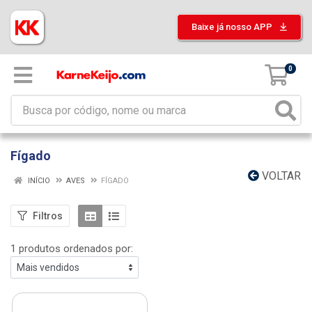
Baixe já nosso APP
0
Fígado
VOLTAR
INÍCIO
AVES
FÍGADO
Filtros
1 produtos ordenados por: