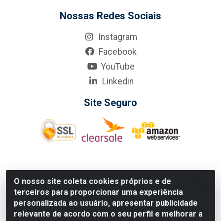
Nossas Redes Sociais
Instagram
Facebook
YouTube
Linkedin
Site Seguro
KarneKeijo Logistica Integrada LTDA - Rod. Br-101 Sul, nº3700
O nosso site coleta cookies próprios e de
- Barro, Recife/PE, 50900-400 CNPJ: 24.150.377/0001-95
terceiros para proporcionar uma experiência
Estados atendidos pela KarneKeijo: PE, PB e RN.
personalizada ao usuário, apresentar publicidade
relevante de acordo com o seu perfil e melhorar a