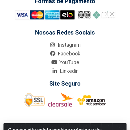
Formas de Pagamento
Nossas Redes Sociais
Instagram
Facebook
YouTube
Linkedin
Site Seguro
KarneKeijo Logistica Integrada LTDA - Rod. Br-101 Sul, nº3700
O nosso site coleta cookies próprios e de