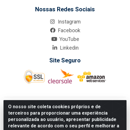
Nossas Redes Sociais
Instagram
Facebook
YouTube
Linkedin
Site Seguro
KarneKeijo Logistica Integrada LTDA - Rod. Br-101 Sul, nº3700
O nosso site coleta cookies próprios e de
- Barro, Recife/PE, 50900-400 CNPJ: 24.150.377/0001-95
terceiros para proporcionar uma experiência
Estados atendidos pela KarneKeijo: PE, PB e RN.
personalizada ao usuário, apresentar publicidade
relevante de acordo com o seu perfil e melhorar a