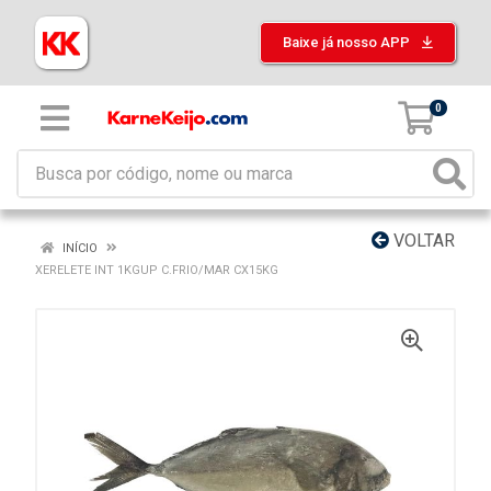
Baixe já nosso APP
0
VOLTAR
INÍCIO
XERELETE INT 1KGUP C.FRIO/MAR CX15KG