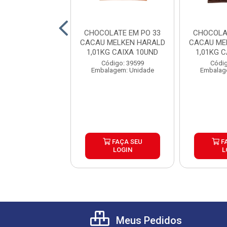
LATE BRANCO
CHOCOLATE EM PO 33
CHOCOLA
NUINE 1KG
CACAU MELKEN HARALD
CACAU ME
1,01KG CAIXA 10UND
1,01KG 
digo: 39683
Código: 39599
Códig
agem: Unidade
Embalagem: Unidade
Embalag
FAÇA SEU
FAÇA SEU
F
LOGIN
LOGIN
L
Meus Pedidos