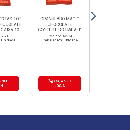
GOTAS TOP
GRANULADO MACIO
CHOCOLATE 
CHOCOLATE
CHOCOLATE
GENUINE 
CAIXA 10...
CONFEITEIRO HARALD
1,01KG CAIXA 10...
Código: 39
 39603
Código: 39604
Embalagem: U
 Unidade
Embalagem: Unidade
 SEU
FAÇA SEU
FAÇA S
IN
LOGIN
LOGIN