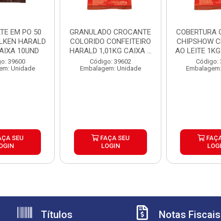
TE EM PO 50
GRANULADO CROCANTE
COBERTURA 
LKEN HARALD
COLORIDO CONFEITEIRO
CHIPSHOW 
CAIXA 10UND
HARALD 1,01KG CAIXA ...
AO LEITE 1KG 
o: 39600
Código: 39602
Código:
em: Unidade
Embalagem: Unidade
Embalagem:
AÇA SEU
FAÇA SEU
FAÇA
OGIN
LOGIN
LOG
Títulos
Notas Fiscais