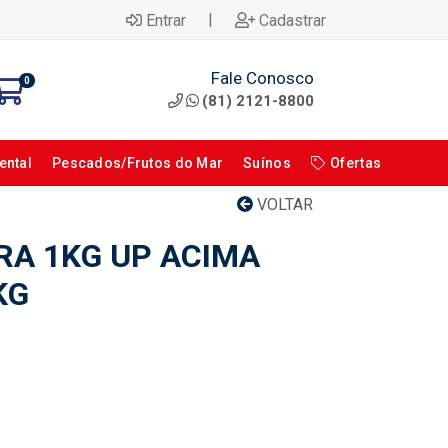
|
Entrar
Cadastrar
Fale Conosco
0
(81) 2121-8800
ental
Pescados/Frutos do Mar
Suínos
Ofertas
VOLTAR
RA 1KG UP ACIMA
KG