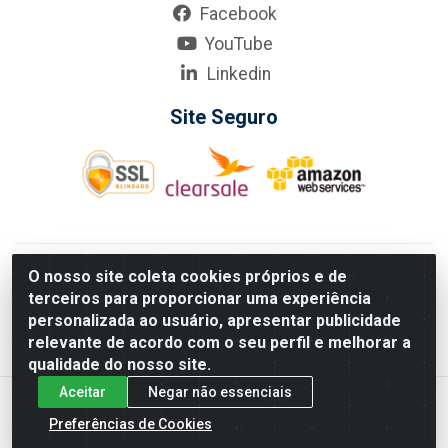
Facebook
YouTube
Linkedin
Site Seguro
KarneKeijo Logistica Integrada LTDA - Rod. Br-101 Sul, nº3700
O nosso site coleta cookies próprios e de
- Barro, Recife/PE, 50900-400 CNPJ: 24.150.377/0001-95
terceiros para proporcionar uma experiência
Estados atendidos pela KarneKeijo: PE, PB e RN.
personalizada ao usuário, apresentar publicidade
relevante de acordo com o seu perfil e melhorar a
qualidade do nosso site.
Aceitar
Negar não essenciais
Preferências de Cookies