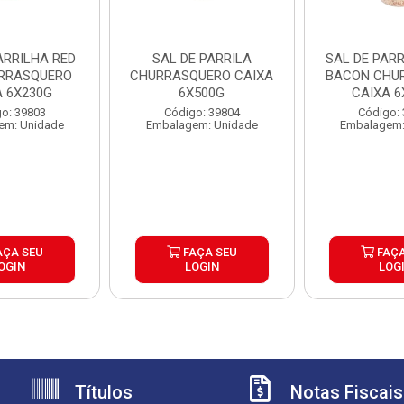
ARRILHA RED
SAL DE PARRILA
SAL DE PAR
RRASQUERO
CHURRASQUERO CAIXA
BACON CHU
A 6X230G
6X500G
CAIXA 6
o: 39803
Código: 39804
Código:
em: Unidade
Embalagem: Unidade
Embalagem:
AÇA SEU
FAÇA SEU
FAÇA
OGIN
LOGIN
LOG
Títulos
Notas Fiscais