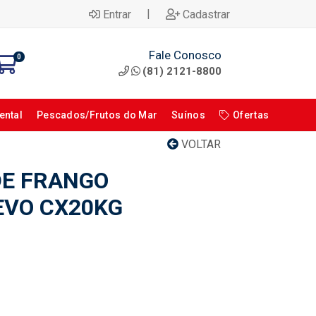
|
Entrar
Cadastrar
Fale Conosco
0
(81) 2121-8800
ental
Pescados/Frutos do Mar
Suínos
Ofertas
VOLTAR
DE FRANGO
EVO CX20KG