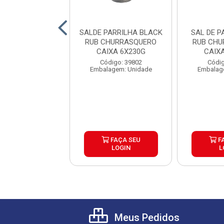
E PARILHA COM
SALDE PARRILHA BLACK
SAL DE P
CHURRASQUERO
RUB CHURRASQUERO
RUB CHU
IXA 6X450G
CAIXA 6X230G
CAIX
digo: 39807
Código: 39802
Códig
agem: Unidade
Embalagem: Unidade
Embalag
FAÇA SEU
FAÇA SEU
F
LOGIN
LOGIN
L
Meus Pedidos