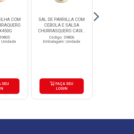
RILHA COM
SAL DE PARRILLA COM
SAL DE PARIL
RRAQUERO
CEBOLA E SALSA
ALHO CHURRA
X450G
CHURRASQUERO CAIXA
CAIXA 6X4
6X450G
 39805
Código: 39806
Código: 39
 Unidade
Embalagem: Unidade
Embalagem: U
 SEU
FAÇA SEU
FAÇA S
IN
LOGIN
LOGIN