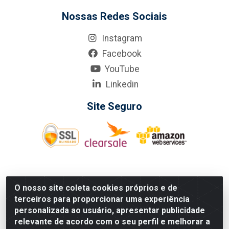
Nossas Redes Sociais
Instagram
Facebook
YouTube
Linkedin
Site Seguro
KarneKeijo Logistica Integrada LTDA - Rod. Br-101 Sul, nº3700
O nosso site coleta cookies próprios e de
- Barro, Recife/PE, 50900-400 CNPJ: 24.150.377/0001-95
terceiros para proporcionar uma experiência
Estados atendidos pela KarneKeijo: PE, PB e RN.
personalizada ao usuário, apresentar publicidade
relevante de acordo com o seu perfil e melhorar a