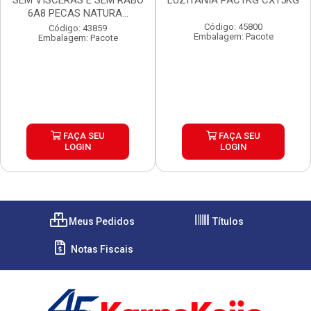
SEM VISCERAS E SEM RABO
LUZITANIA PAC1KG CX15KG
6A8 PECAS NATURA...
Código: 45800
Código: 43859
Embalagem: Pacote
Embalagem: Pacote
FAÇA SEU
FAÇA SEU
LOGIN
LOGIN
Meus Pedidos
Títulos
Notas Fiscais