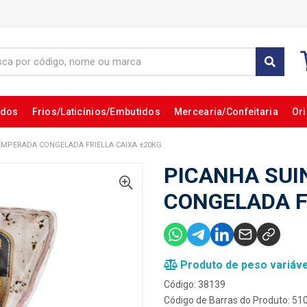
ados
Frios/Laticínios/Embutidos
Mercearia/Confeitaria
Ori
EMPERADA CONGELADA FRIELLA CAIXA ±20KG
PICANHA SUI
CONGELADA F
Produto de peso variáve
Código: 38139
Código de Barras do Produto: 5