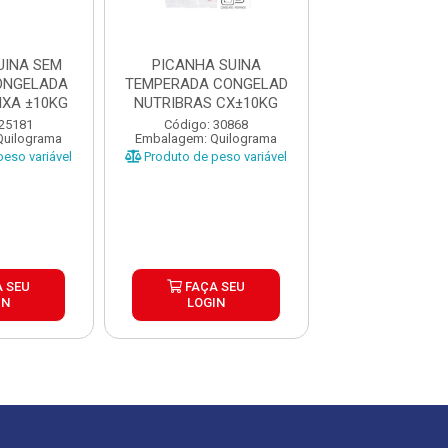
UINA SEM
PICANHA SUINA
PICANHA S
ONGELADA
TEMPERADA CONGELAD
CONGELADA F
IXA ±10KG
NUTRIBRAS CX±10KG
CAIXA ±1
 25181
Código: 30868
Código: 38
Quilograma
Embalagem: Quilograma
Embalagem: Qui
eso variável
Produto de peso variável
Produto de peso
 SEU
FAÇA SEU
FAÇA S
IN
LOGIN
LOGIN