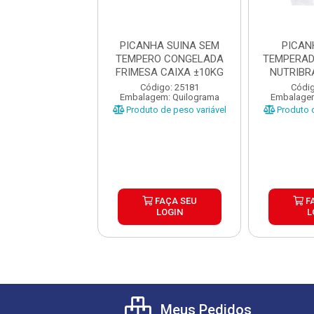
ANHA SUINA
PICANHA SUINA SEM
PICAN
LADA FRIELLA
TEMPERO CONGELADA
TEMPERAD
IXA ±15KG
FRIMESA CAIXA ±10KG
NUTRIBR
digo: 38395
Código: 25181
Códig
gem: Quilograma
Embalagem: Quilograma
Embalagem
o de peso variável
Produto de peso variável
Produto d
FAÇA SEU
FAÇA SEU
F
LOGIN
LOGIN
L
Meus Pedidos