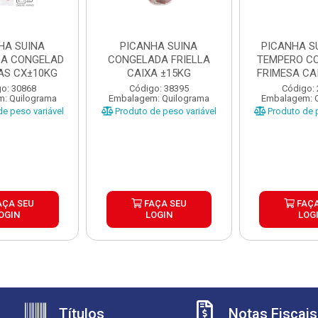
HA SUINA
PICANHA SUINA
PICANHA S
A CONGELAD
CONGELADA FRIELLA
TEMPERO C
AS CX±10KG
CAIXA ±15KG
FRIMESA CA
o: 30868
Código: 38395
Código:
: Quilograma
Embalagem: Quilograma
Embalagem: 
e peso variável
Produto de peso variável
Produto de p
AÇA SEU
FAÇA SEU
FAÇA
OGIN
LOGIN
LOG
Títulos
Notas Fiscais