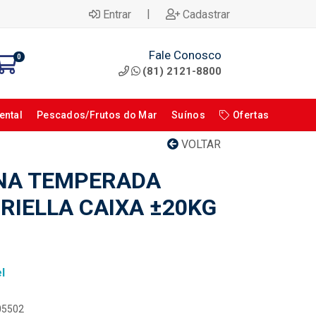
|
Entrar
Cadastrar
Fale Conosco
0
(81) 2121-8800
ental
Pescados/Frutos do Mar
Suínos
Ofertas
VOLTAR
NA TEMPERADA
RIELLA CAIXA ±20KG
l
105502