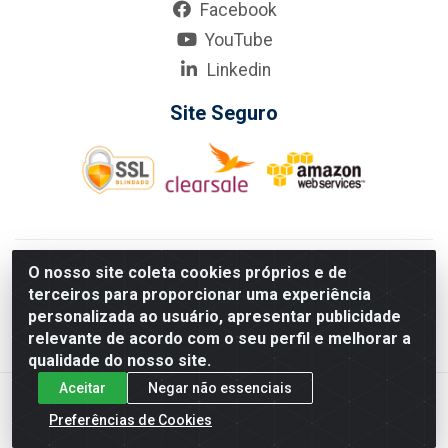
Facebook
YouTube
Linkedin
Site Seguro
KarneKeijo Logistica Integrada LTDA - Rod. Br-101 Sul, nº3700
O nosso site coleta cookies próprios e de
- Barro, Recife/PE, 50900-400 CNPJ: 24.150.377/0001-95
terceiros para proporcionar uma experiência
Estados atendidos pela KarneKeijo: PE, PB e RN.
personalizada ao usuário, apresentar publicidade
relevante de acordo com o seu perfil e melhorar a
qualidade do nosso site.
Aceitar
Negar não essenciais
Preferências de Cookies