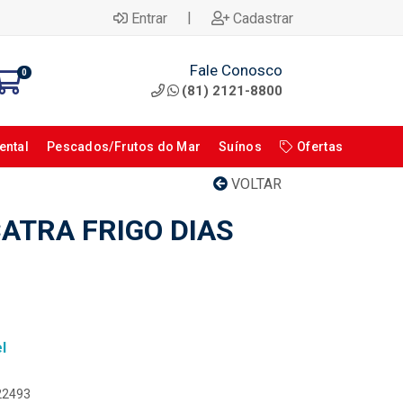
|
Entrar
Cadastrar
Fale Conosco
0
(81) 2121-8800
ental
Pescados/Frutos do Mar
Suínos
Ofertas
VOLTAR
ATRA FRIGO DIAS
l
122493