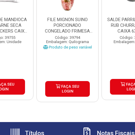
DE MANDIOCA
FILE MIGNON SUINO
SALDE PARRILHA 
RNE SECA
PORCIONADO
RUB CHUR
ICKERS CAIXA
CONGELADO FRIMESA
CAIXA 6
X1,...
CAIXA ±15KG
o: 39755
Código: 39794
Código:
em: Unidade
Embalagem: Quilograma
Embalagem:
Produto de peso variável
AÇA SEU
FAÇA
FAÇA SEU
OGIN
LOG
LOGIN
Títulos
Notas Fiscais