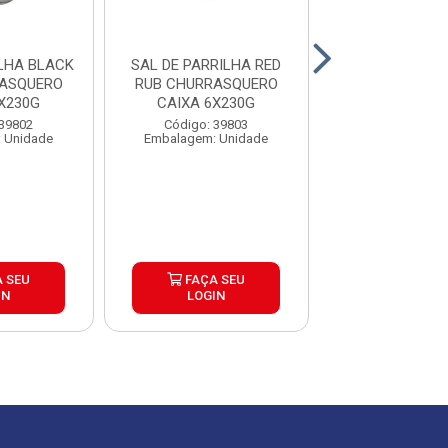
BLACK
SAL DE PARRILHA RED
SAL DE PAR
RASQUERO
RUB CHURRASQUERO
CHURRASQUERO
X230G
CAIXA 6X230G
6X500G
 39802
Código: 39803
Código: 39
 Unidade
Embalagem: Unidade
Embalagem: U
 SEU
FAÇA SEU
FAÇA S
IN
LOGIN
LOGIN