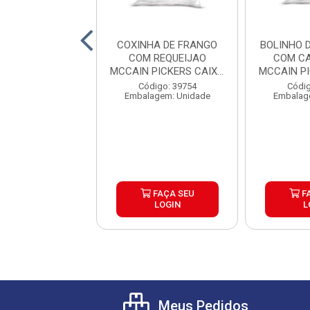
 DE PARRILA
COXINHA DE FRANGO
BOLINHO 
SQUERO CAIXA
COM REQUEIJAO
COM CA
6X500G
MCCAIN PICKERS CAIXA
MCCAIN P
6X1,05K...
6
digo: 39804
Código: 39754
Códig
agem: Unidade
Embalagem: Unidade
Embalag
FAÇA SEU
FAÇA SEU
F
LOGIN
LOGIN
L
Meus Pedidos