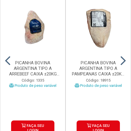
PICANHA BOVINA
PICANHA BOVINA
ARGENTINA TIPO A
ARGENTINA TIPO A
ARREBEEF CAIXA ±20KG
PAMPEANAS CAIXA ±20KG
PEÇAS 1...
PEÇAS ...
Código: 1335
Código: 18915
Produto de peso variável
Produto de peso variável
FAÇA SEU
FAÇA SEU
LOGIN
LOGIN