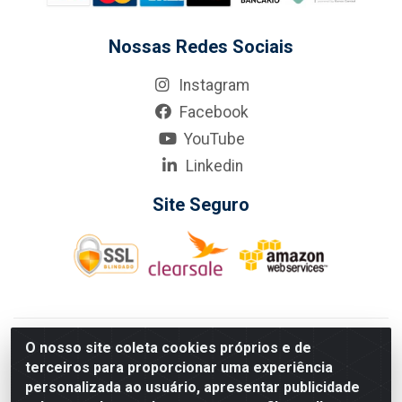
Nossas Redes Sociais
Instagram
Facebook
YouTube
Linkedin
Site Seguro
KarneKeijo Logistica Integrada LTDA - Rod. Br-101 Sul, nº3700
O nosso site coleta cookies próprios e de
- Barro, Recife/PE, 50900-400 CNPJ: 24.150.377/0001-95
terceiros para proporcionar uma experiência
Estados atendidos pela KarneKeijo: PE, PB e RN.
personalizada ao usuário, apresentar publicidade