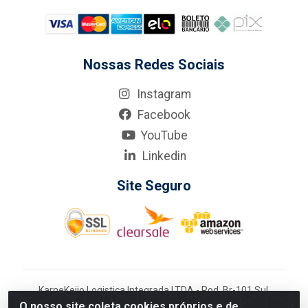
Nossas Redes Sociais
Instagram
Facebook
YouTube
Linkedin
Site Seguro
KarneKeijo Logistica Integrada LTDA - Rod. Br-101 Sul,
nº3700 - Barro, Recife/PE, 50900-400 CNPJ:
O nosso site coleta cookies próprios e de