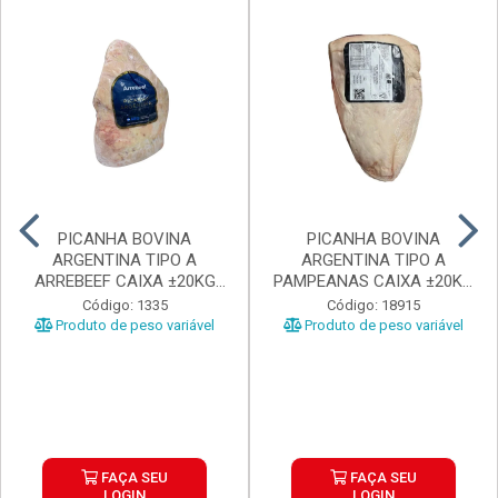
PICANHA BOVINA
PICANHA BOVINA
ARGENTINA TIPO A
ARGENTINA TIPO A
ARREBEEF CAIXA ±20KG
PAMPEANAS CAIXA ±20KG
PEÇAS 1...
PEÇAS ...
Código: 1335
Código: 18915
Produto de peso variável
Produto de peso variável
FAÇA SEU
FAÇA SEU
LOGIN
LOGIN