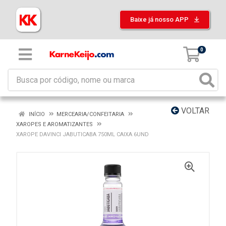
Baixe já nosso APP
0
VOLTAR
INÍCIO
MERCEARIA/CONFEITARIA
XAROPES E AROMATIZANTES
XAROPE DAVINCI JABUTICABA 750ML CAIXA 6UND