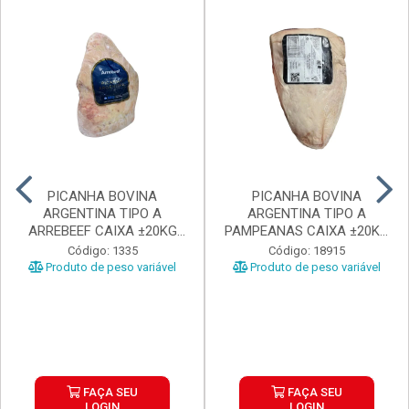
PICANHA BOVINA
PICANHA BOVINA
ARGENTINA TIPO A
ARGENTINA TIPO A
ARREBEEF CAIXA ±20KG
PAMPEANAS CAIXA ±20KG
PEÇAS 1...
PEÇAS ...
Código: 1335
Código: 18915
Produto de peso variável
Produto de peso variável
FAÇA SEU
FAÇA SEU
LOGIN
LOGIN