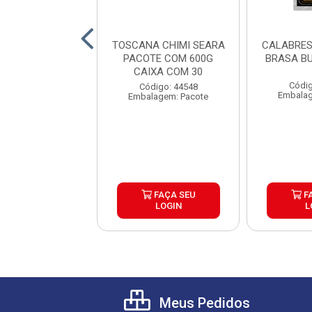
ESA DEFUMADA
TOSCANA CHIMI SEARA
CALABRES
AC2,5KG CX15KG
PACOTE COM 600G
BRASA B
CAIXA COM 30
digo: 44146
Códig
Código: 44548
lagem: Pacote
Embalag
Embalagem: Pacote
FAÇA SEU
FAÇA SEU
F
LOGIN
LOGIN
L
Meus Pedidos