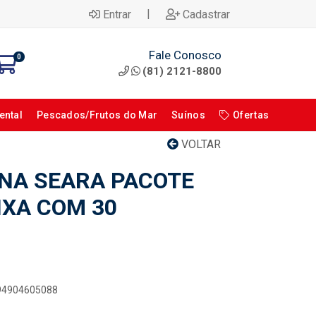
|
Entrar
Cadastrar
Fale Conosco
0
(81) 2121-8800
ental
Pescados/Frutos do Mar
Suínos
Ofertas
VOLTAR
NA SEARA PACOTE
IXA COM 30
894904605088