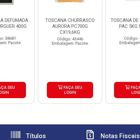
A DEFUMADA
TOSCANA CHURRASCO
TOSCANA DE 
URGUER 400G
AURORA PC700G
PAC 5KG 
CX19,6KG
o: 38681
Código:
Código: 43446
em: Pacote
Embalagem
Embalagem: Pacote
AÇA SEU
FAÇA SEU
FAÇA
OGIN
LOGIN
LOG
Títulos
Notas Fiscais