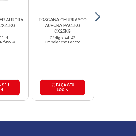
FR AURORA
TOSCANA CHURRASCO
CALABRESA D
CX25KG
AURORA PAC5KG
SADIA PAC2,5K
CX25KG
 44141
Código: 44
Código: 44142
: Pacote
Embalagem: P
Embalagem: Pacote
 SEU
FAÇA SEU
FAÇA S
IN
LOGIN
LOGIN