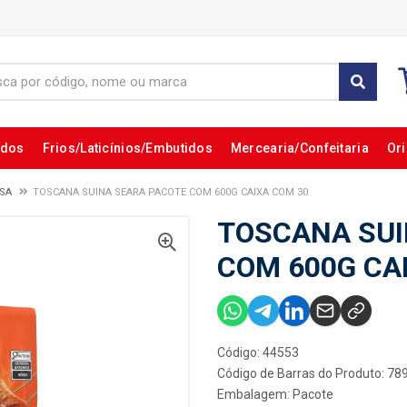
ados
Frios/Laticínios/Embutidos
Mercearia/Confeitaria
Ori
SA
TOSCANA SUINA SEARA PACOTE COM 600G CAIXA COM 30
TOSCANA SUI
COM 600G CA
Código: 44553
Código de Barras do Produto: 7
Embalagem: Pacote