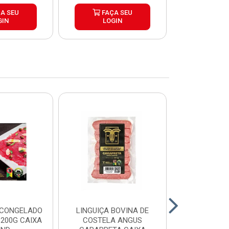
A SEU
FAÇA SEU
FAÇ
GIN
LOGIN
LOG
 CONGELADO
LINGUIÇA BOVINA DE
HAMBURGUE
200G CAIXA
COSTELA ANGUS
ANGUS CA