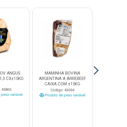
BOV ANGUS
MAMINHA BOVINA
PICANHA B
1,3 CX±15KG
ARGENTINA A ARREBEEF
FRIMS 0,9A1
CAIXA COM ±15KG
: 45865
Código
Código: 43094
peso variável
Produto de 
Produto de peso variável