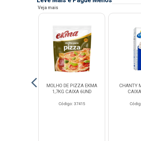
Leve Mais e Pague Menos
Veja mais
FIADO ALFAMA
MOLHO DE PIZZA EKMA
CHANTY M
XA 6 UNID
1,7KG CAIXA 6UND
CAIXA
o: 34873
Código: 37415
Códig