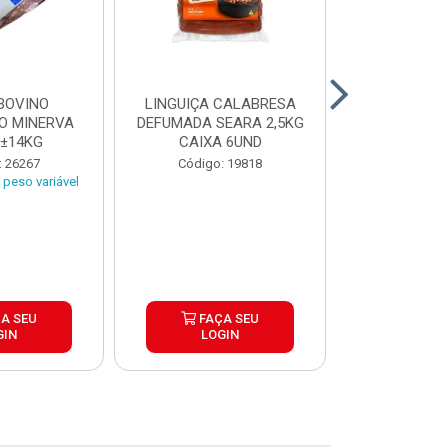
BOVINO
LINGUIÇA CALABRESA
BATATA C
O MINERVA
DEFUMADA SEARA 2,5KG
EXTRA CROC
 ±14KG
CAIXA 6UND
TRADICIO
SIMP
: 26267
Código: 19818
Código:
peso variável
A SEU
FAÇA SEU
FAÇ
GIN
LOGIN
LOG