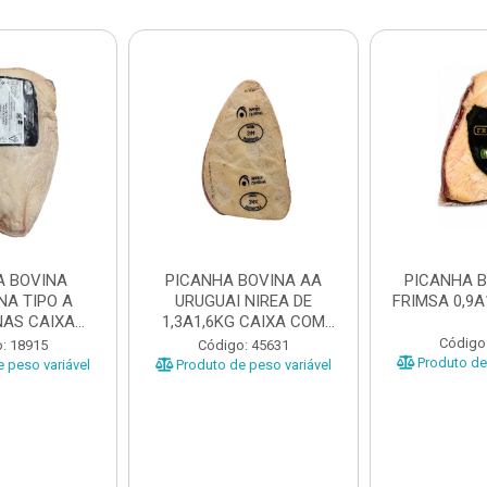
A BOVINA
PICANHA BOVINA AA
PICANHA 
NA TIPO A
URUGUAI NIREA DE
FRIMSA 0,9A
AS CAIXA
1,3A1,6KG CAIXA COM
EÇAS ...
±15KG
Código
: 18915
Código: 45631
Produto de 
 peso variável
Produto de peso variável