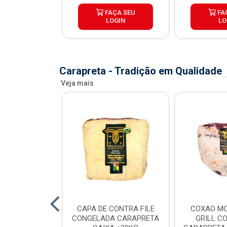
ÇA SEU
FAÇA SEU
FA
OGIN
LOGIN
LO
Carapreta - Tradição em Qualidade
Veja mais
O BOVINO
CAPA DE CONTRA FILE
COXAO MO
 PORCIONADO
CONGELADA CARAPRETA
GRILL C