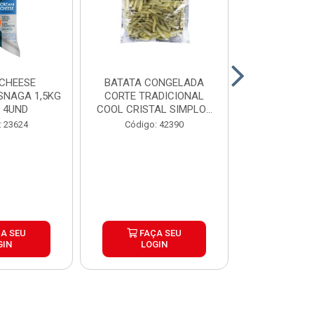
CHEESE
BATATA CONGELADA
CALABRESA
SNAGA 1,5KG
CORTE TRADICIONAL
SADIA PAC2,
 4UND
COOL CRISTAL SIMPLOT
CAIX...
Código:
: 23624
Código: 42390
A SEU
FAÇA SEU
FAÇ
GIN
LOGIN
LOG