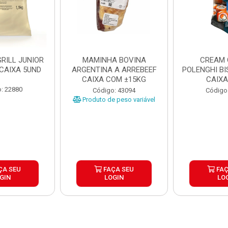
RILL JUNIOR
MAMINHA BOVINA
CREAM 
 CAIXA 5UND
ARGENTINA A ARREBEEF
POLENGHI BI
CAIXA COM ±15KG
CAIXA
: 22880
Código: 43094
Código
Produto de peso variável
ÇA SEU
FAÇA SEU
FAÇ
GIN
LOGIN
LO