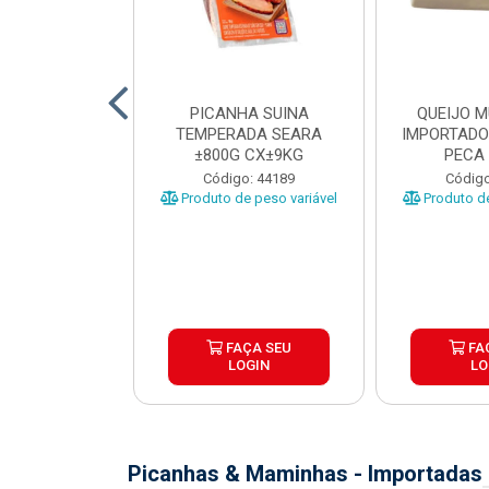
TO INDIVIDUAL
PICANHA SUINA
QUEIJO 
 ABR CX20KG
TEMPERADA SEARA
IMPORTADO
±800G CX±9KG
PECA 
o: 43922
Código: 44189
Código
Produto de peso variável
Produto de
ÇA SEU
FAÇA SEU
FA
OGIN
LOGIN
LO
Picanhas & Maminhas - Importadas