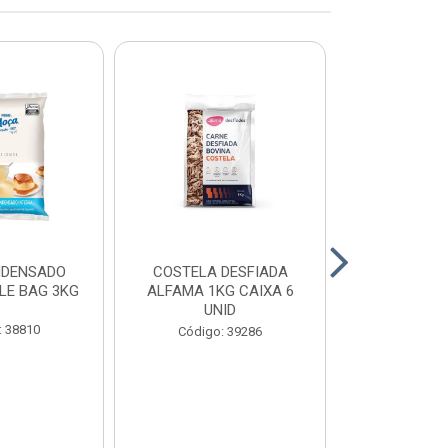
NDENSADO
COSTELA DESFIADA
RECHEIO F
LE BAG 3KG
ALFAMA 1KG CAIXA 6
CHOCOLATE
UNID
CONFEITEI
1,01
: 38810
Código: 39286
Código: