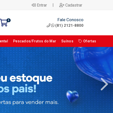
|
Entrar
Cadastrar
Fale Conosco
0
(81) 2121-8800
ental
Pescados/Frutos do Mar
Suínos
Ofertas