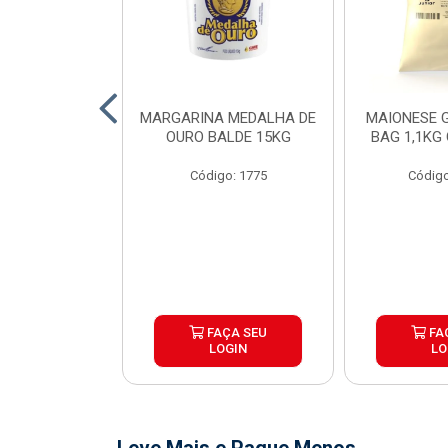
O DE FRANGO
MARGARINA MEDALHA DE
MAIONESE G
 SADIA BDJ
OURO BALDE 15KG
BAG 1,1KG
 12X1KG
Código: 1775
Código
o: 7151
ÇA SEU
FAÇA SEU
FA
OGIN
LOGIN
LO