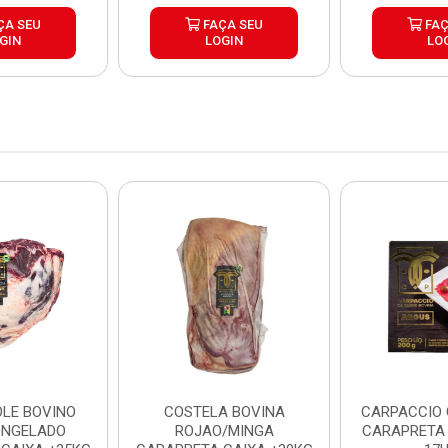
ÇA SEU
FAÇA SEU
FAÇ
GIN
LOGIN
LO
LE BOVINO
COSTELA BOVINA
CARPACCIO
ONGELADO
ROJAO/MINGA
CARAPRETA 