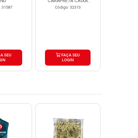
UND
CARAPRETA CAIXA
CAIXA 2
24X300G
: 31587
Código: 32313
Código:
A SEU
FAÇA SEU
FAÇ
GIN
LOGIN
LOG