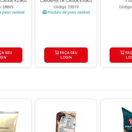
CAIXA ±25KG
CARAPRETA CAIXA ±30KG
17
: 28839
Código: 29319
Código
 peso variável
Produto de peso variável
ÇA SEU
FAÇA SEU
FAÇ
GIN
LOGIN
LO