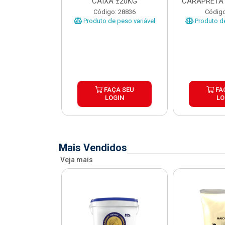
O CARAPRETA
CAIXA ±20KG
CARAPRETA 
XA...
o: 41740
Código: 28836
Código
e peso variável
Produto de peso variável
Produto de
ÇA SEU
FAÇA SEU
FA
OGIN
LOGIN
LO
Mais Vendidos
Veja mais