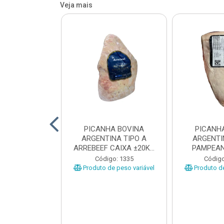
Veja mais
 BOVINA AA
PICANHA BOVINA
PICANH
 NIREA DE
ARGENTINA TIPO A
ARGENTI
 CAIXA COM
ARREBEEF CAIXA ±20KG
PAMPEAN
12KG
PEÇAS 1...
±20KG P
o: 45629
Código: 1335
Código
e peso variável
Produto de peso variável
Produto de