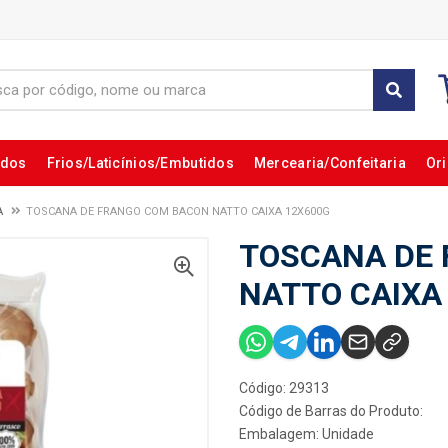
ados
Frios/Laticínios/Embutidos
Mercearia/Confeitaria
Ori
A
TOSCANA DE FRANGO COM BACON NATTO CAIXA 12X600G
TOSCANA DE
NATTO CAIXA
Código: 29313
Código de Barras do Produto:
Embalagem: Unidade