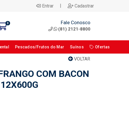
|
Entrar
Cadastrar
Fale Conosco
0
(81) 2121-8800
ental
Pescados/Frutos do Mar
Suínos
Ofertas
VOLTAR
 FRANGO COM BACON
 12X600G