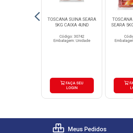
NA DE FRANGO
TOSCANA SUINA SEARA
TOSCANA
G CAIXA 15UND
5KG CAIXA 4UND
SEARA 5K
digo: 39192
Código: 30742
Códi
lagem: Pacote
Embalagem: Unidade
Embalagem
FAÇA SEU
FAÇA SEU
F
LOGIN
LOGIN
L
Meus Pedidos