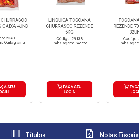
 CHURRASCO
LINGUIÇA TOSCANA
TOSCANA
G CAIXA 4UND
CHURRASCO REZENDE
REZENDE 70
5KG
32U
go: 2340
Código: 29138
Código:
: Quilograma
Embalagem: Pacote
Embalagem
AÇA SEU
FAÇA SEU
FAÇA
OGIN
LOGIN
LOG
Títulos
Notas Fiscais