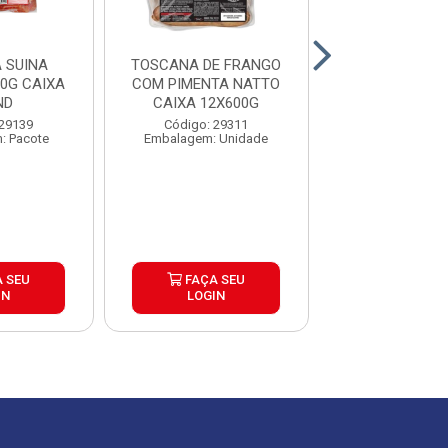
 SUINA
TOSCANA DE FRANGO
TOSCANA DE 
0G CAIXA
COM PIMENTA NATTO
LAR 1KG CAIX
ND
CAIXA 12X600G
Código: 39
 29139
Código: 29311
Embalagem: P
: Pacote
Embalagem: Unidade
 SEU
FAÇA SEU
FAÇA S
IN
LOGIN
LOGIN