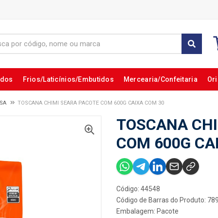
ados
Frios/Laticínios/Embutidos
Mercearia/Confeitaria
Ori
SA
TOSCANA CHIMI SEARA PACOTE COM 600G CAIXA COM 30
TOSCANA CHI
COM 600G CA
Código: 44548
Código de Barras do Produto: 7
Embalagem: Pacote