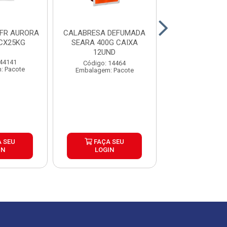
FR AURORA
CALABRESA DEFUMADA
TOSCANA CHU
CX25KG
SEARA 400G CAIXA
AURORA PA
12UND
CX25K
 44141
Código: 14464
Código: 44
: Pacote
Embalagem: Pacote
Embalagem: P
 SEU
FAÇA SEU
FAÇA S
IN
LOGIN
LOGIN