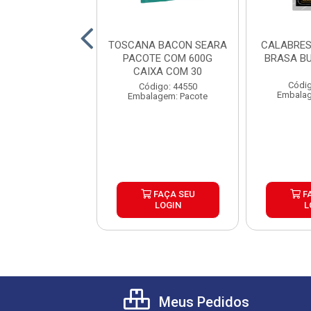
NA CHURRASCO
TOSCANA BACON SEARA
CALABRES
ORA PAC5KG
PACOTE COM 600G
BRASA B
CX25KG
CAIXA COM 30
Códig
digo: 44142
Código: 44550
Embalag
lagem: Pacote
Embalagem: Pacote
FAÇA SEU
FAÇA SEU
F
LOGIN
LOGIN
L
Meus Pedidos