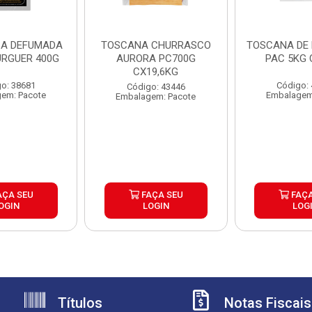
A DEFUMADA
TOSCANA CHURRASCO
TOSCANA DE 
URGUER 400G
AURORA PC700G
PAC 5KG 
CX19,6KG
o: 38681
Código:
Código: 43446
em: Pacote
Embalagem
Embalagem: Pacote
AÇA SEU
FAÇA SEU
FAÇA
OGIN
LOGIN
LOG
Títulos
Notas Fiscais