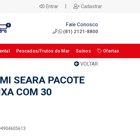
|
Entrar
Cadastrar
Fale Conosco
0
(81) 2121-8800
ental
Pescados/Frutos do Mar
Suínos
Ofertas
VOLTAR
MI SEARA PACOTE
IXA COM 30
894904605613