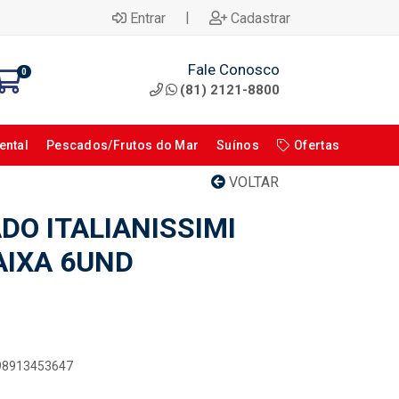
|
Entrar
Cadastrar
Fale Conosco
0
(81) 2121-8800
ental
Pescados/Frutos do Mar
Suínos
Ofertas
VOLTAR
DO ITALIANISSIMI
AIXA 6UND
898913453647