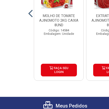
ATE PELADO
MOLHO DE TOMATE
EXTRAT
INI LATA 240G
AJINOMOTO 2KG CAIXA
AJINOMOT
IXA 24UND
8UND
8
digo: 27242
Código: 14584
Códig
agem: Unidade
Embalagem: Unidade
Embalag
FAÇA SEU
FAÇA SEU
F
LOGIN
LOGIN
L
Meus Pedidos