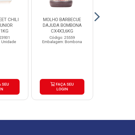
ET CHILI
MOLHO BARBECUE
TOMATE PE
UNIOR
DAJUDA BOMBONA
PAGANINI LAT
,1KG
CX4X3,6KG
CAIXA 24
 23931
Código: 25559
Código: 27
 Unidade
Embalagem: Bombona
Embalagem: U
 SEU
FAÇA SEU
FAÇA S
IN
LOGIN
LOGIN