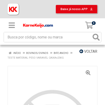
Baixe já nosso APP
0
VOLTAR
INÍCIO
BOVINOS/OVINOS
BIFE ANCHO
TESTE MATERIAL PESO VARIAVEL CAIXA±25KG