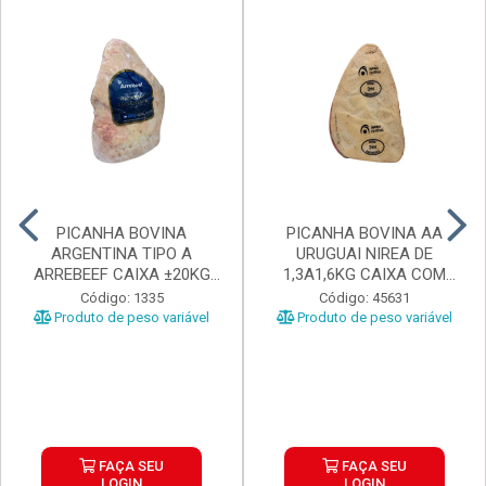
PICANHA BOVINA
PICANHA BOVINA AA
ARGENTINA TIPO A
URUGUAI NIREA DE
ARREBEEF CAIXA ±20KG
1,3A1,6KG CAIXA COM
PEÇAS 1...
±15KG
Código: 1335
Código: 45631
Produto de peso variável
Produto de peso variável
FAÇA SEU
FAÇA SEU
LOGIN
LOGIN