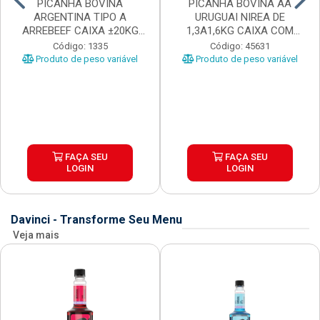
PICANHA BOVINA
PICANHA BOVINA AA
ARGENTINA TIPO A
URUGUAI NIREA DE
ARREBEEF CAIXA ±20KG
1,3A1,6KG CAIXA COM
PEÇAS 1...
±15KG
Código: 1335
Código: 45631
Produto de peso variável
Produto de peso variável
FAÇA SEU
FAÇA SEU
LOGIN
LOGIN
Davinci - Transforme Seu Menu
Veja mais