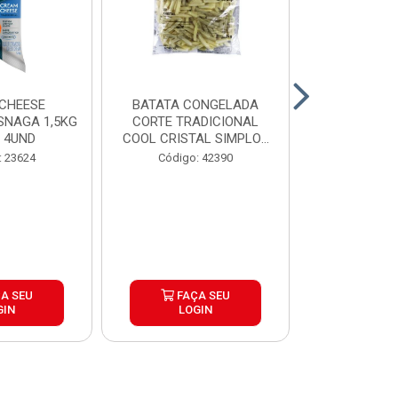
CHEESE
BATATA CONGELADA
CALABRESA
SNAGA 1,5KG
CORTE TRADICIONAL
SADIA PAC2,
 4UND
COOL CRISTAL SIMPLOT
CAIX...
Código:
: 23624
Código: 42390
A SEU
FAÇA SEU
FAÇ
GIN
LOGIN
LOG