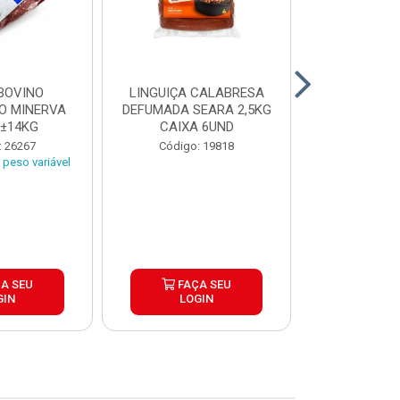
BOVINO
LINGUIÇA CALABRESA
BATATA C
O MINERVA
DEFUMADA SEARA 2,5KG
EXTRA CROC
 ±14KG
CAIXA 6UND
TRADICIO
SIMP
: 26267
Código: 19818
Código:
peso variável
A SEU
FAÇA SEU
FAÇ
GIN
LOGIN
LOG