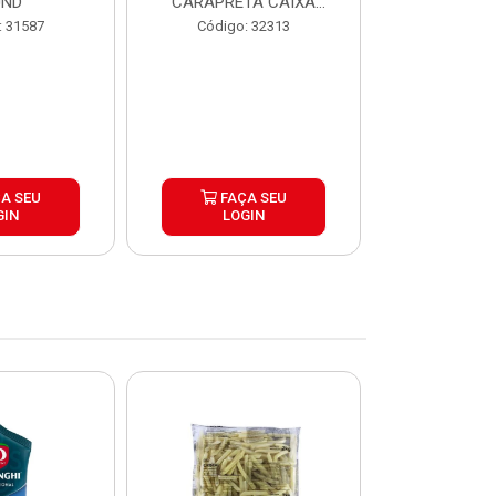
UND
CARAPRETA CAIXA
CAIXA 2
24X300G
: 31587
Código: 32313
Código:
A SEU
FAÇA SEU
FAÇ
GIN
LOGIN
LOG