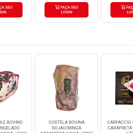
ÇA SEU
FAÇA SEU
FAÇ
GIN
LOGIN
LO
LE BOVINO
COSTELA BOVINA
CARPACCIO
ONGELADO
ROJAO/MINGA
CARAPRETA 