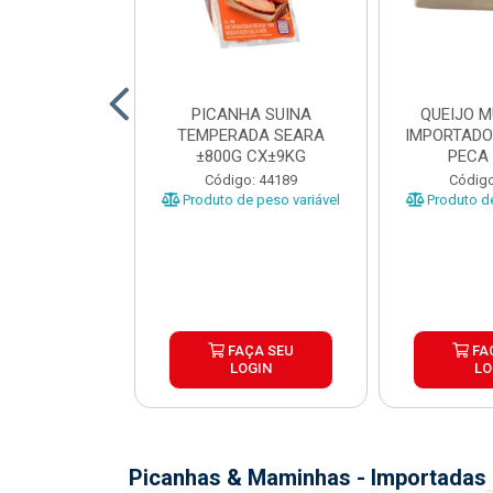
TO INDIVIDUAL
PICANHA SUINA
QUEIJO 
 ABR CX20KG
TEMPERADA SEARA
IMPORTADO
±800G CX±9KG
PECA 
o: 43922
Código: 44189
Código
Produto de peso variável
Produto de
ÇA SEU
FAÇA SEU
FA
OGIN
LOGIN
LO
Picanhas & Maminhas - Importadas