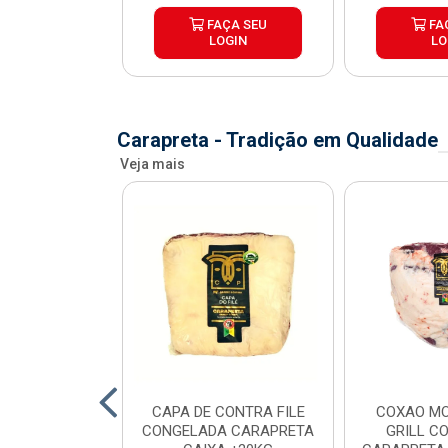
ÇA SEU
FAÇA SEU
FA
OGIN
LOGIN
LO
Carapreta - Tradição em Qualidade
Veja mais
O BOVINO
CAPA DE CONTRA FILE
COXAO MO
 PORCIONADO
CONGELADA CARAPRETA
GRILL C