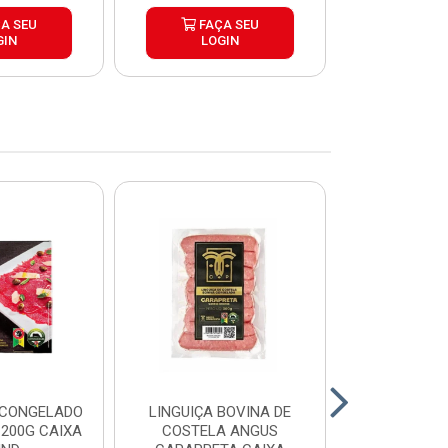
A SEU
FAÇA SEU
FAÇ
GIN
LOGIN
LOG
 CONGELADO
LINGUIÇA BOVINA DE
HAMBURGUE
200G CAIXA
COSTELA ANGUS
ANGUS CA