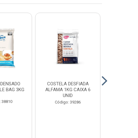
NDENSADO
COSTELA DESFIADA
RECHEIO F
LE BAG 3KG
ALFAMA 1KG CAIXA 6
CHOCOLATE
UNID
CONFEITEI
1,01
: 38810
Código: 39286
Código: