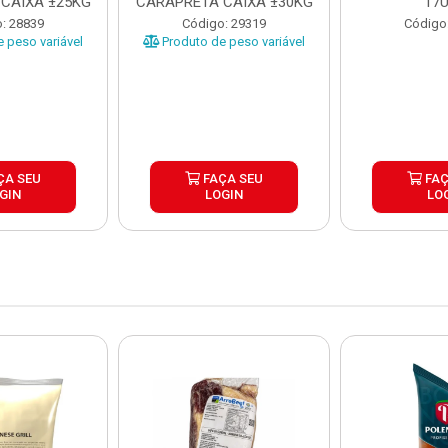
CAIXA ±25KG
CARAPRETA CAIXA ±30KG
17
: 28839
Código: 29319
Código
 peso variável
Produto de peso variável
ÇA SEU
FAÇA SEU
FAÇ
GIN
LOGIN
LO