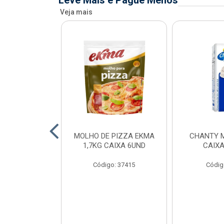
Leve Mais e Pague Menos
Veja mais
FIADO ALFAMA
MOLHO DE PIZZA EKMA
CHANTY M
XA 6 UNID
1,7KG CAIXA 6UND
CAIXA
o: 34873
Código: 37415
Códig