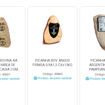
BOVINA AA
PICANHA BOV ANGUS
PICANHA
 NIREA DE
FRIMSA 0,9A1,3 CX±15KG
ARGENTIN
 CAIXA COM
PAMPEAN
5KG
±20KG P
Código: 45865
: 45631
Código
Produto de peso variável
 peso variável
Produto de 