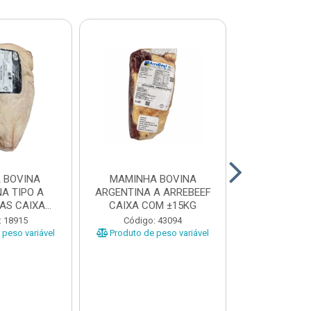
 BOVINA
MAMINHA BOVINA
PICANHA B
A TIPO A
ARGENTINA A ARREBEEF
FRIMS 0,9A1
AS CAIXA
CAIXA COM ±15KG
EÇAS ...
Código
: 18915
Código: 43094
Produto de 
peso variável
Produto de peso variável