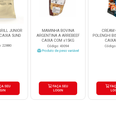
RILL JUNIOR
MAMINHA BOVINA
CREAM 
 CAIXA 5UND
ARGENTINA A ARREBEEF
POLENGHI BI
CAIXA COM ±15KG
CAIXA
: 22880
Código: 43094
Código
Produto de peso variável
ÇA SEU
FAÇA SEU
FAÇ
GIN
LOGIN
LO