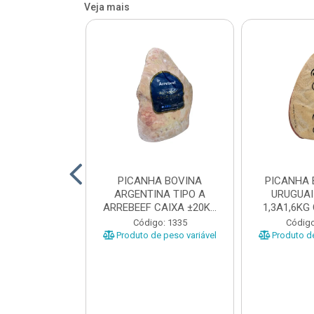
Veja mais
 BOVINA AA
PICANHA BOVINA
PICANHA 
 NIREA DE
ARGENTINA TIPO A
URUGUAI
 CAIXA COM
ARREBEEF CAIXA ±20KG
1,3A1,6KG
12KG
PEÇAS 1...
±1
o: 45629
Código: 1335
Código
e peso variável
Produto de peso variável
Produto de