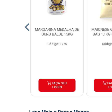
O DE FRANGO
MARGARINA MEDALHA DE
MAIONESE G
 SADIA BDJ
OURO BALDE 15KG
BAG 1,1KG
 12X1KG
Código: 1775
Código
o: 7151
ÇA SEU
FAÇA SEU
FA
OGIN
LOGIN
LO