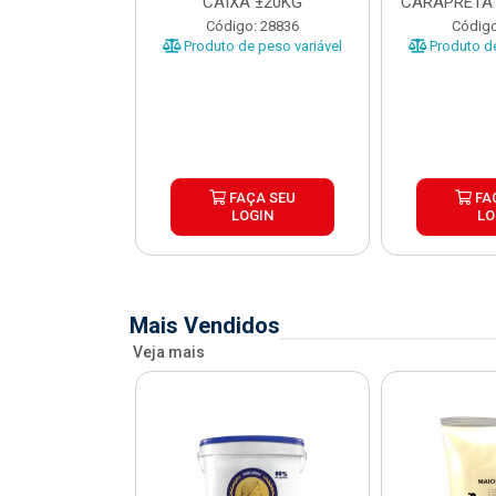
O CARAPRETA
CAIXA ±20KG
CARAPRETA 
XA...
o: 41740
Código: 28836
Código
e peso variável
Produto de peso variável
Produto de
ÇA SEU
FAÇA SEU
FA
OGIN
LOGIN
LO
Mais Vendidos
Veja mais