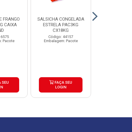
E FRANGO
SALSICHA CONGELADA
SALSICHA CON
G CAIXA
ESTRELA PAC3KG
REZENDE 5KG
ND
CX18KG
4UND
 6575
Código: 44157
Código: 24
: Pacote
Embalagem: Pacote
Embalagem: Qui
 SEU
FAÇA SEU
FAÇA S
IN
LOGIN
LOGIN