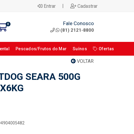
|
Entrar
Cadastrar
Fale Conosco
0
(81) 2121-8800
ental
Pescados/Frutos do Mar
Suínos
Ofertas
VOLTAR
TDOG SEARA 500G
 X6KG
894904005482