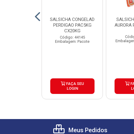
HA CONGELADA
SALSICHA CONGELAD
SALSIC
DE 5KG CAIXA
PERDIGAO PAC5KG
AURORA 
4UND
CX20KG
Códi
digo: 24926
Código: 44145
Embalagem
gem: Quilograma
Embalagem: Pacote
FAÇA SEU
FAÇA SEU
F
LOGIN
LOGIN
L
Meus Pedidos