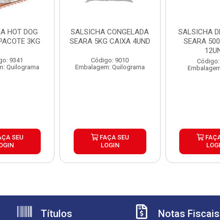
HA HOT DOG
SALSICHA CONGELADA
SALSICHA D
PACOTE 3KG
SEARA 5KG CAIXA 4UND
SEARA 500
12U
go: 9341
Código: 9010
Código:
: Quilograma
Embalagem: Quilograma
Embalagem
AÇA SEU
FAÇA SEU
FAÇA
OGIN
LOGIN
LOG
Títulos
Notas Fiscais