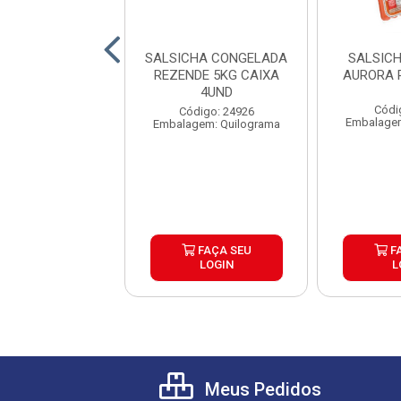
HA CONGELADA
SALSICHA CONGELADA
SALSIC
RELA PAC3KG
REZENDE 5KG CAIXA
AURORA 
CX18KG
4UND
Códi
digo: 44157
Código: 24926
Embalagem
lagem: Pacote
Embalagem: Quilograma
FAÇA SEU
FAÇA SEU
F
LOGIN
LOGIN
L
Meus Pedidos