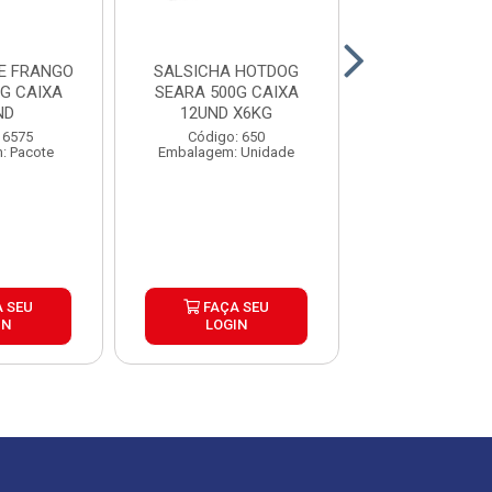
E FRANGO
SALSICHA HOTDOG
SALSICHA CON
G CAIXA
SEARA 500G CAIXA
ESTRELA PA
ND
12UND X6KG
CX18K
 6575
Código: 650
Código: 44
: Pacote
Embalagem: Unidade
Embalagem: P
 SEU
FAÇA SEU
FAÇA S
IN
LOGIN
LOGIN