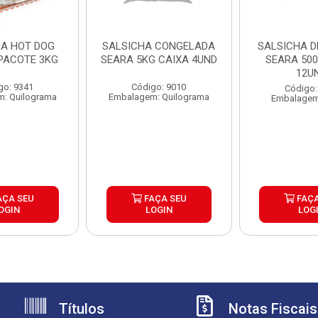
HA HOT DOG
SALSICHA CONGELADA
SALSICHA D
PACOTE 3KG
SEARA 5KG CAIXA 4UND
SEARA 500
12U
go: 9341
Código: 9010
Código:
: Quilograma
Embalagem: Quilograma
Embalagem
AÇA SEU
FAÇA SEU
FAÇA
OGIN
LOGIN
LOG
Títulos
Notas Fiscais