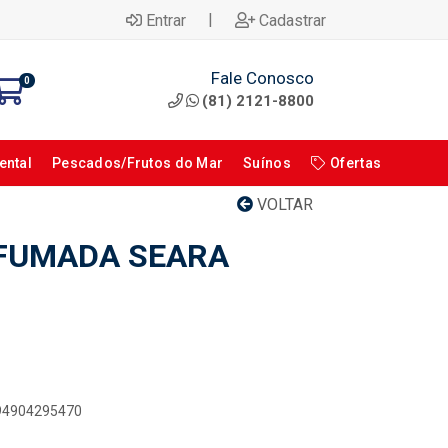
|
Entrar
Cadastrar
Fale Conosco
0
(81) 2121-8800
ental
Pescados/Frutos do Mar
Suínos
Ofertas
VOLTAR
EFUMADA SEARA
894904295470