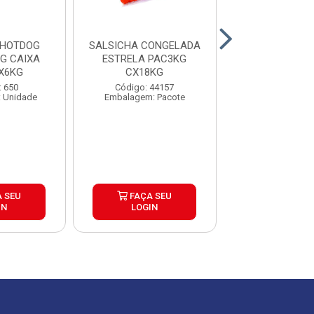
 HOTDOG
SALSICHA CONGELADA
SALSICHA CON
G CAIXA
ESTRELA PAC3KG
REZENDE 5KG
X6KG
CX18KG
4UND
: 650
Código: 44157
Código: 24
 Unidade
Embalagem: Pacote
Embalagem: Qui
 SEU
FAÇA SEU
FAÇA S
IN
LOGIN
LOGIN