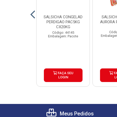
HA CONGELADA
SALSICHA CONGELAD
SALSIC
DE 5KG CAIXA
PERDIGAO PAC5KG
AURORA 
4UND
CX20KG
Códi
digo: 24926
Código: 44145
Embalagem
gem: Quilograma
Embalagem: Pacote
FAÇA SEU
FAÇA SEU
F
LOGIN
LOGIN
L
Meus Pedidos