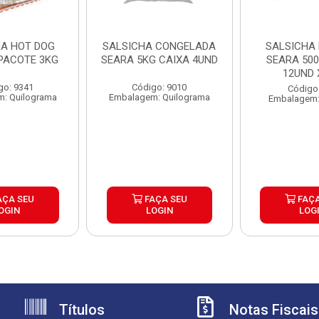
HA HOT DOG
SALSICHA CONGELADA
SALSICHA
PACOTE 3KG
SEARA 5KG CAIXA 4UND
SEARA 500
12UND 
go: 9341
Código: 9010
Código
: Quilograma
Embalagem: Quilograma
Embalagem:
AÇA SEU
FAÇA SEU
FAÇA
OGIN
LOGIN
LOG
Títulos
Notas Fiscais