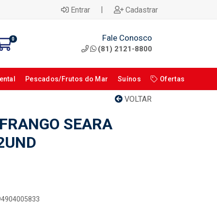
|
Entrar
Cadastrar
Fale Conosco
0
(81) 2121-8800
ental
Pescados/Frutos do Mar
Suínos
Ofertas
VOLTAR
 FRANGO SEARA
12UND
894904005833