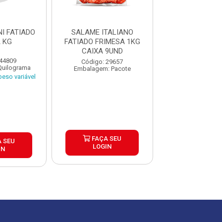
I FATIADO
SALAME ITALIANO
SALAME ITALI
 KG
FATIADO FRIMESA 1KG
SEARA K
CAIXA 9UND
 44809
Código: 31
Código: 29657
Quilograma
Embalagem: Qui
Embalagem: Pacote
eso variável
Produto de peso
FAÇA SEU
 SEU
FAÇA S
LOGIN
IN
LOGIN