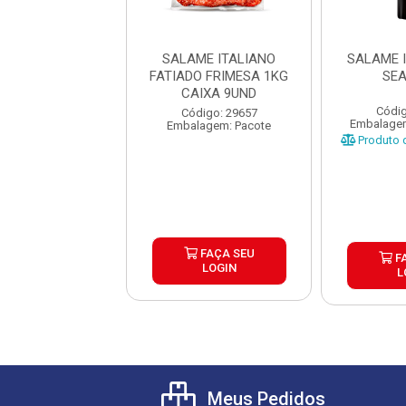
PERONI FATIADO
SALAME ITALIANO
SALAME 
SADIA KG
FATIADO FRIMESA 1KG
SE
CAIXA 9UND
digo: 44809
Códig
Código: 29657
gem: Quilograma
Embalagem
Embalagem: Pacote
o de peso variável
Produto d
FAÇA SEU
FAÇA SEU
F
LOGIN
LOGIN
L
Meus Pedidos