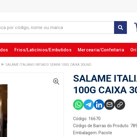
ados
Frios/Laticínios/Embutidos
Mercearia/Confeitaria
Ori
SALAME ITALIANO FATIADO SEARA 100G CAIXA 30UND
SALAME ITAL
100G CAIXA 
Código: 16670
Código de Barras do Produto: 7
Embalagem: Pacote