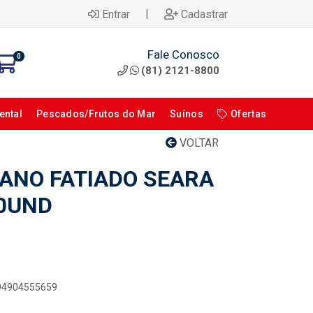
|
Entrar
Cadastrar
Fale Conosco
0
(81) 2121-8800
ental
Pescados/Frutos do Mar
Suínos
Ofertas
VOLTAR
IANO FATIADO SEARA
30UND
894904555659