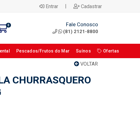
|
Entrar
Cadastrar
Fale Conosco
0
(81) 2121-8800
ental
Pescados/Frutos do Mar
Suínos
Ofertas
VOLTAR
ILA CHURRASQUERO
G