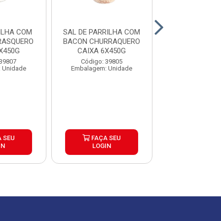
ILHA COM
SAL DE PARRILHA COM
REALÇADOR DE
RASQUERO
BACON CHURRAQUERO
AJINOMOTO
X450G
CAIXA 6X450G
Código: 13
 39807
Código: 39805
Embalagem: 
 Unidade
Embalagem: Unidade
 SEU
FAÇA SEU
FAÇA S
IN
LOGIN
LOGIN