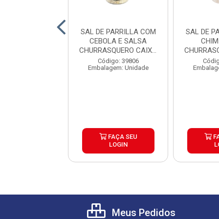
ADOR DE SABOR
SAL DE PARRILLA COM
SAL DE P
NOMOTO 2KG
CEBOLA E SALSA
CHIM
CHURRASQUERO CAIXA
CHURRASQ
6X450G
6
digo: 13654
Código: 39806
Códig
alagem: Saco
Embalagem: Unidade
Embalag
FAÇA SEU
FAÇA SEU
F
LOGIN
LOGIN
L
Meus Pedidos