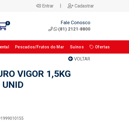
|
Entrar
Cadastrar
Fale Conosco
0
(81) 2121-8800
ental
Pescados/Frutos do Mar
Suínos
Ofertas
VOLTAR
URO VIGOR 1,5KG
 UNID
891999010155