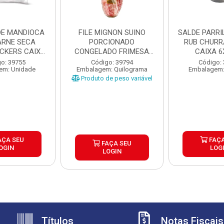
DE MANDIOCA
FILE MIGNON SUINO
SALDE PARRILHA 
RNE SECA
PORCIONADO
RUB CHUR
ICKERS CAIXA
CONGELADO FRIMESA
CAIXA 6
X1,...
CAIXA ±15KG
o: 39755
Código: 39794
Código:
em: Unidade
Embalagem: Quilograma
Embalagem:
Produto de peso variável
AÇA SEU
FAÇA
FAÇA SEU
OGIN
LOG
LOGIN
Títulos
Notas Fiscais