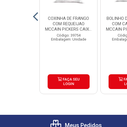
 DE PARRILA
COXINHA DE FRANGO
BOLINHO 
SQUERO CAIXA
COM REQUEIJAO
COM CA
6X500G
MCCAIN PICKERS CAIXA
MCCAIN P
6X1,05K...
6
digo: 39804
Código: 39754
Códig
agem: Unidade
Embalagem: Unidade
Embalag
FAÇA SEU
FAÇA SEU
F
LOGIN
LOGIN
L
Meus Pedidos