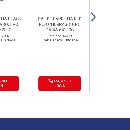
BLACK
SAL DE PARRILHA RED
SAL DE PAR
RASQUERO
RUB CHURRASQUERO
CHURRASQUERO
X230G
CAIXA 6X230G
6X500G
 39802
Código: 39803
Código: 39
 Unidade
Embalagem: Unidade
Embalagem: U
 SEU
FAÇA SEU
FAÇA S
IN
LOGIN
LOGIN